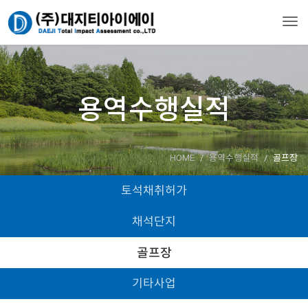
Togg
용역수행실적
HOME
용역수행실적
골프장
토석채취허가
채석단지
골프장
기타사업