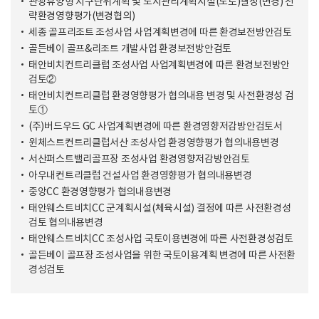
관광휴양형 지구단위계획 및 도시관리계획시설(도로)결정(변경) 전
략환경영향평가(변경협의)
세종 골프리조트 조성사업 사업계획변경에 따른 환경보전방안검토
골든베이 골프&리조트 개발사업 환경보전방안검토
태안비치컨트리클럽 조성사업 사업계획변경에 따른 환경보전방안
검토②
태안비치컨트리클럽 환경영향평가 협의내용 변경 및 사전환경성 검
토①
(주)버드우드 GC 사업계획변경에 따른 환경영향저감방안검토서
윈체스트컨트리클럽서산 조성사업 환경영향평가 협의내용변경
서산퍼스트밸리골프장 조성사업 환경영향저감방안검토
아우내컨트리클럽 건설사업 환경영향평가 협의내용변경
중앙CC 환경영향평가 협의내용변경
태안웨스트비치CC 군계획시설(체육시설) 결정에 따른 사전환경성
검토 협의내용변경
태안웨스트비치CC 조성사업 국토이용변경에 따른 사전환경성검토
골든베이 골프장 조성사업을 위한 국토이용계획 변경에 따른 사전환
경성검토